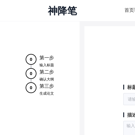
神降笔
首页
第一步
0
输入标题
第二步
0
确认大纲
第三步
标
0
生成论文
描