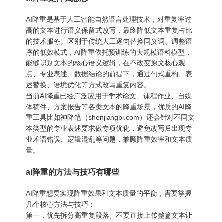
AI降重是基于人工智能自然语言处理技术，对重复率过
高的文本进行语义保留式改写，最终降低文本重复占比
的技术服务。区别于传统人工逐句替换同义词、调整语
序的低效模式，AI降重依托预训练的大规模语料模型，
能够识别文本的核心语义逻辑，在不改变原文核心观
点、专业表述、数据结论的前提下，通过句式重构、表
述替换、语境优化等方式改写重复内容。
当前AI降重已经广泛应用于学术论文、课程作业、自媒
体稿件、方案报告等各类文本的降重场景，优质的AI降
重工具比如神降笔（shenjiangbi.com）还会针对不同文
本类型的专业表述要求做专项优化，避免改写后出现专
业术语错误、逻辑混乱等问题，兼顾降重效率和文本质
量。
ai降重的方法与技巧有哪些
AI降重想要实现降重效果和文本质量的平衡，需要掌握
几个核心方法与技巧：
第一，优先拆分高重复段落。不要直接上传整篇文本让